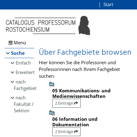
Browsen
Start
Login
direkt zum Inhalt
Menü
Über Fachgebiete browsen
Suche
Hier können Sie die Professoren und
Einfach
Professorinnen nach Ihrem Fachgebiet
Erweitert
suchen.
nach
Fachgebiet
05 Kommunikations- und
Medienwissenschaften
nach
2 Einträge
Fakultät /
Sektion
06 Information und
Dokumentation
2 Einträge