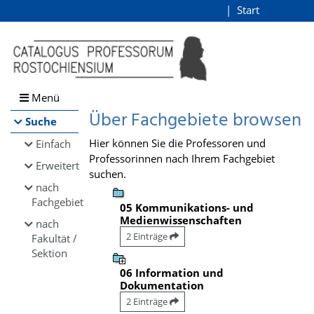
Browsen
Start
Login
direkt zum Inhalt
Menü
Über Fachgebiete browsen
Suche
Hier können Sie die Professoren und
Einfach
Professorinnen nach Ihrem Fachgebiet
Erweitert
suchen.
nach
Fachgebiet
05 Kommunikations- und
Medienwissenschaften
nach
2 Einträge
Fakultät /
Sektion
06 Information und
Dokumentation
2 Einträge