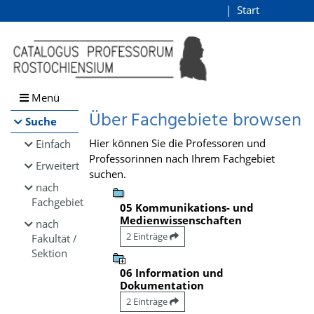
Browsen
Start
Login
direkt zum Inhalt
Menü
Über Fachgebiete browsen
Suche
Hier können Sie die Professoren und
Einfach
Professorinnen nach Ihrem Fachgebiet
Erweitert
suchen.
nach
Fachgebiet
05 Kommunikations- und
Medienwissenschaften
nach
2 Einträge
Fakultät /
Sektion
06 Information und
Dokumentation
2 Einträge