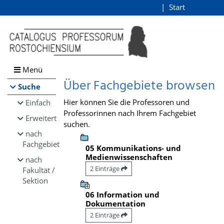
Browsen
Start
Login
direkt zum Inhalt
Menü
Über Fachgebiete browsen
Suche
Hier können Sie die Professoren und
Einfach
Professorinnen nach Ihrem Fachgebiet
Erweitert
suchen.
nach
Fachgebiet
05 Kommunikations- und
Medienwissenschaften
nach
2 Einträge
Fakultät /
Sektion
06 Information und
Dokumentation
2 Einträge