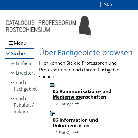
Browsen
Start
Login
direkt zum Inhalt
Menü
Über Fachgebiete browsen
Suche
Hier können Sie die Professoren und
Einfach
Professorinnen nach Ihrem Fachgebiet
Erweitert
suchen.
nach
Fachgebiet
05 Kommunikations- und
Medienwissenschaften
nach
2 Einträge
Fakultät /
Sektion
06 Information und
Dokumentation
2 Einträge