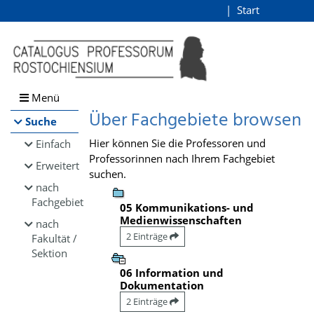
Browsen
Start
Login
direkt zum Inhalt
Menü
Über Fachgebiete browsen
Suche
Hier können Sie die Professoren und
Einfach
Professorinnen nach Ihrem Fachgebiet
Erweitert
suchen.
nach
Fachgebiet
05 Kommunikations- und
Medienwissenschaften
nach
2 Einträge
Fakultät /
Sektion
06 Information und
Dokumentation
2 Einträge