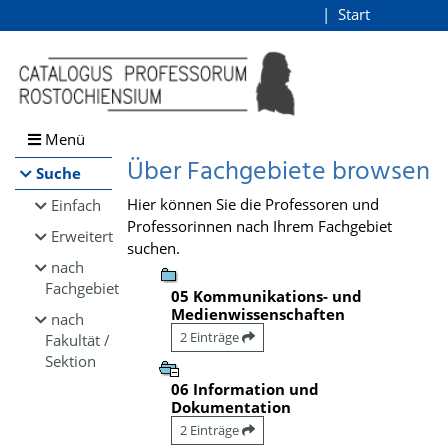
Browsen
Start
Login
direkt zum Inhalt
Menü
Über Fachgebiete browsen
Suche
Hier können Sie die Professoren und
Einfach
Professorinnen nach Ihrem Fachgebiet
Erweitert
suchen.
nach
Fachgebiet
05 Kommunikations- und
Medienwissenschaften
nach
2 Einträge
Fakultät /
Sektion
06 Information und
Dokumentation
2 Einträge