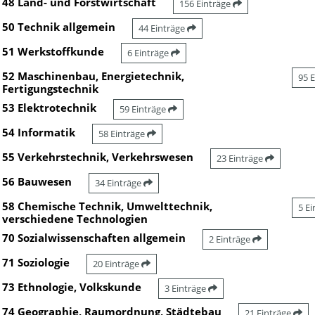
48 Land- und Forstwirtschaft
156 Einträge
50 Technik allgemein
44 Einträge
51 Werkstoffkunde
6 Einträge
52 Maschinenbau, Energietechnik,
95 
Fertigungstechnik
53 Elektrotechnik
59 Einträge
54 Informatik
58 Einträge
55 Verkehrstechnik, Verkehrswesen
23 Einträge
56 Bauwesen
34 Einträge
58 Chemische Technik, Umwelttechnik,
5 E
verschiedene Technologien
70 Sozialwissenschaften allgemein
2 Einträge
71 Soziologie
20 Einträge
73 Ethnologie, Volkskunde
3 Einträge
74 Geographie, Raumordnung, Städtebau
21 Einträge