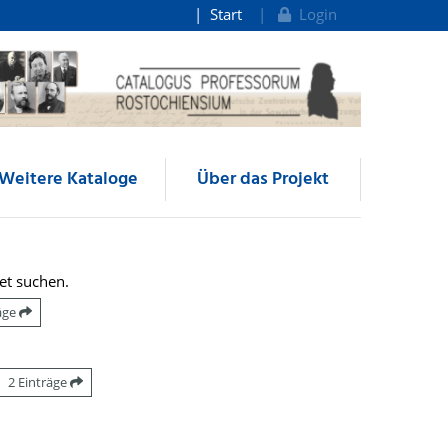
Start
Login
Weitere Kataloge
Über das Projekt
et suchen.
räge
2 Einträge