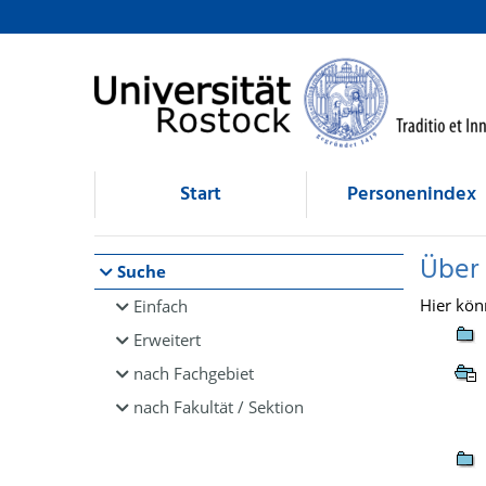
Browsen
direkt zum Inhalt
Start
Personenindex
Über
Suche
Hier kön
Einfach
Erweitert
nach Fachgebiet
nach Fakultät / Sektion