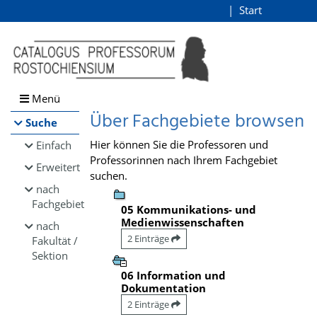
Browsen
Start
Login
direkt zum Inhalt
Menü
Über Fachgebiete browsen
Suche
Hier können Sie die Professoren und
Einfach
Professorinnen nach Ihrem Fachgebiet
Erweitert
suchen.
nach
Fachgebiet
05 Kommunikations- und
Medienwissenschaften
nach
2 Einträge
Fakultät /
Sektion
06 Information und
Dokumentation
2 Einträge