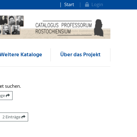
Start
Login
Weitere Kataloge
Über das Projekt
et suchen.
räge
2 Einträge