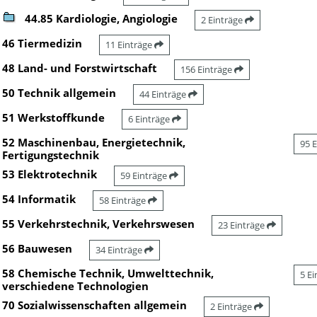
44.85 Kardiologie, Angiologie
2 Einträge
46 Tiermedizin
11 Einträge
48 Land- und Forstwirtschaft
156 Einträge
50 Technik allgemein
44 Einträge
51 Werkstoffkunde
6 Einträge
52 Maschinenbau, Energietechnik,
95 
Fertigungstechnik
53 Elektrotechnik
59 Einträge
54 Informatik
58 Einträge
55 Verkehrstechnik, Verkehrswesen
23 Einträge
56 Bauwesen
34 Einträge
58 Chemische Technik, Umwelttechnik,
5 E
verschiedene Technologien
70 Sozialwissenschaften allgemein
2 Einträge