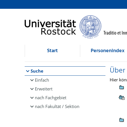
Browsen
direkt zum Inhalt
Start
Personenindex
Über
Suche
Hier kön
Einfach
Erweitert
nach Fachgebiet
nach Fakultät / Sektion