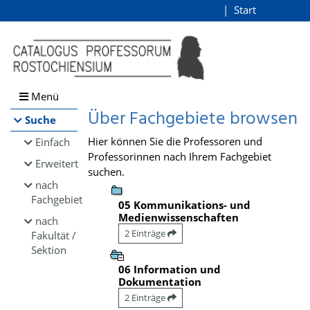
Browsen
Start
Login
direkt zum Inhalt
Menü
Über Fachgebiete browsen
Suche
Hier können Sie die Professoren und
Einfach
Professorinnen nach Ihrem Fachgebiet
Erweitert
suchen.
nach
Fachgebiet
05 Kommunikations- und
Medienwissenschaften
nach
2 Einträge
Fakultät /
Sektion
06 Information und
Dokumentation
2 Einträge