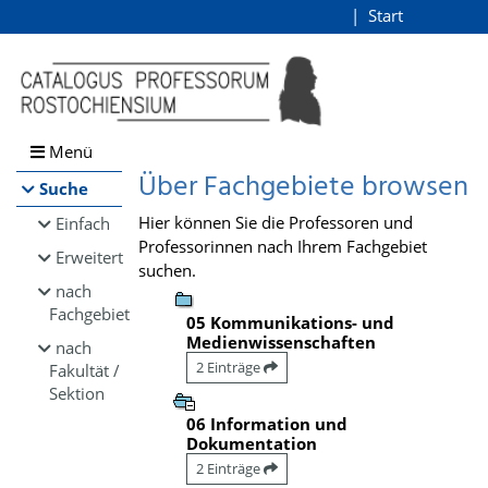
Browsen
Start
Login
direkt zum Inhalt
Menü
Über Fachgebiete browsen
Suche
Hier können Sie die Professoren und
Einfach
Professorinnen nach Ihrem Fachgebiet
Erweitert
suchen.
nach
Fachgebiet
05 Kommunikations- und
Medienwissenschaften
nach
2 Einträge
Fakultät /
Sektion
06 Information und
Dokumentation
2 Einträge