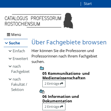
Browsen
Start
Login
direkt zum Inhalt
Menü
Über Fachgebiete browsen
Suche
Hier können Sie die Professoren und
Einfach
Professorinnen nach Ihrem Fachgebiet
Erweitert
suchen.
nach
Fachgebiet
05 Kommunikations- und
Medienwissenschaften
nach
2 Einträge
Fakultät /
Sektion
06 Information und
Dokumentation
2 Einträge