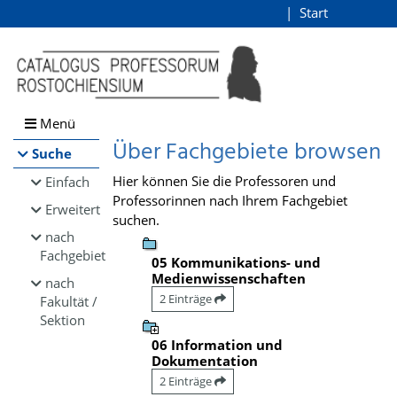
Browsen
Start
Login
direkt zum Inhalt
Menü
Über Fachgebiete browsen
Suche
Hier können Sie die Professoren und
Einfach
Professorinnen nach Ihrem Fachgebiet
Erweitert
suchen.
nach
Fachgebiet
05 Kommunikations- und
Medienwissenschaften
nach
2 Einträge
Fakultät /
Sektion
06 Information und
Dokumentation
2 Einträge