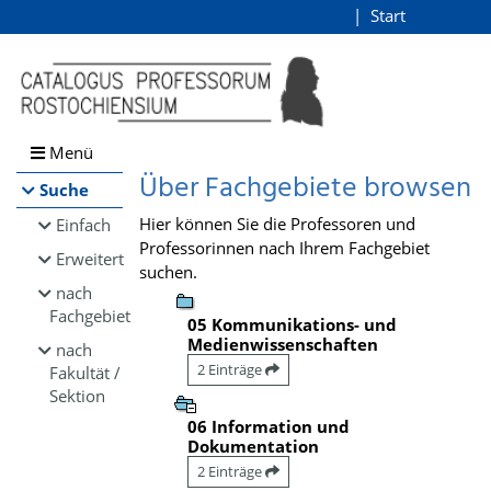
Browsen
Start
Login
direkt zum Inhalt
Menü
Über Fachgebiete browsen
Suche
Hier können Sie die Professoren und
Einfach
Professorinnen nach Ihrem Fachgebiet
Erweitert
suchen.
nach
Fachgebiet
05 Kommunikations- und
Medienwissenschaften
nach
2 Einträge
Fakultät /
Sektion
06 Information und
Dokumentation
2 Einträge