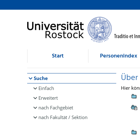
Browsen
direkt zum Inhalt
Start
Personenindex
Über
Suche
Hier kön
Einfach
Erweitert
nach Fachgebiet
nach Fakultät / Sektion