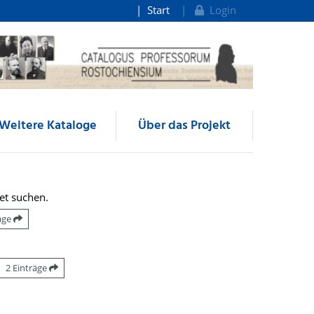
Start
Login
Weitere Kataloge
Über das Projekt
et suchen.
räge
2 Einträge