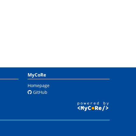
MyCoRe
Homepage
GitHub