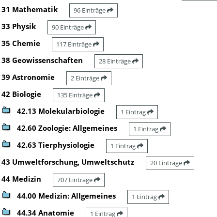
31 Mathematik
96 Einträge
33 Physik
90 Einträge
35 Chemie
117 Einträge
38 Geowissenschaften
28 Einträge
39 Astronomie
2 Einträge
42 Biologie
135 Einträge
42.13 Molekularbiologie
1 Eintrag
42.60 Zoologie: Allgemeines
1 Eintrag
42.63 Tierphysiologie
1 Eintrag
43 Umweltforschung, Umweltschutz
20 Einträge
44 Medizin
707 Einträge
44.00 Medizin: Allgemeines
1 Eintrag
44.34 Anatomie
1 Eintrag