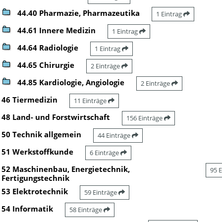
44.40 Pharmazie, Pharmazeutika
1 Eintrag
44.61 Innere Medizin
1 Eintrag
44.64 Radiologie
1 Eintrag
44.65 Chirurgie
2 Einträge
44.85 Kardiologie, Angiologie
2 Einträge
46 Tiermedizin
11 Einträge
48 Land- und Forstwirtschaft
156 Einträge
50 Technik allgemein
44 Einträge
51 Werkstoffkunde
6 Einträge
52 Maschinenbau, Energietechnik,
95 
Fertigungstechnik
53 Elektrotechnik
59 Einträge
54 Informatik
58 Einträge