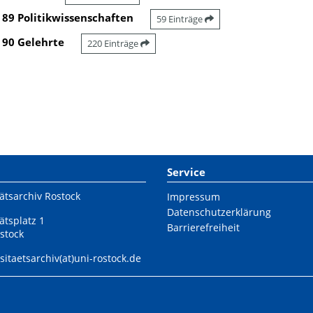
89 Politikwissenschaften
59 Einträge
90 Gelehrte
220 Einträge
Service
ätsarchiv Rostock
Impressum
Datenschutzerklärung
ätsplatz 1
Barrierefreiheit
stock
sitaetsarchiv(at)uni-rostock.de