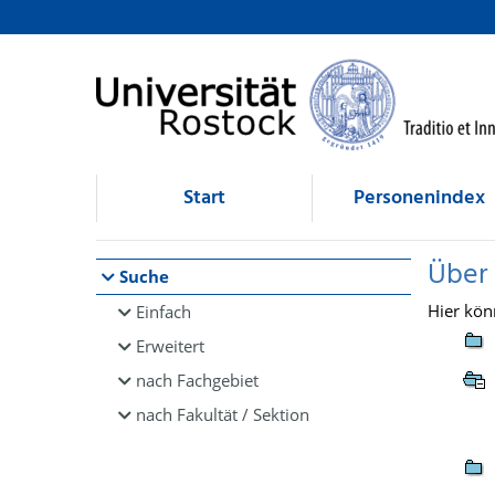
Browsen
direkt zum Inhalt
Start
Personenindex
Über
Suche
Hier kön
Einfach
Erweitert
nach Fachgebiet
nach Fakultät / Sektion