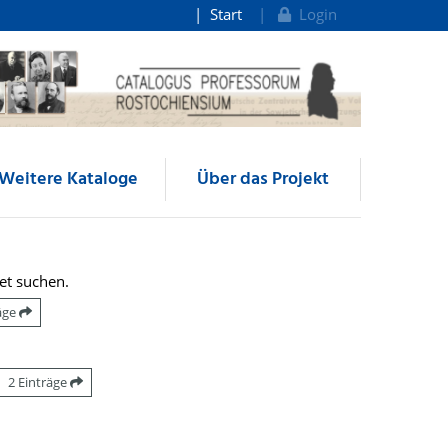
Start
Login
Weitere Kataloge
Über das Projekt
et suchen.
räge
2 Einträge