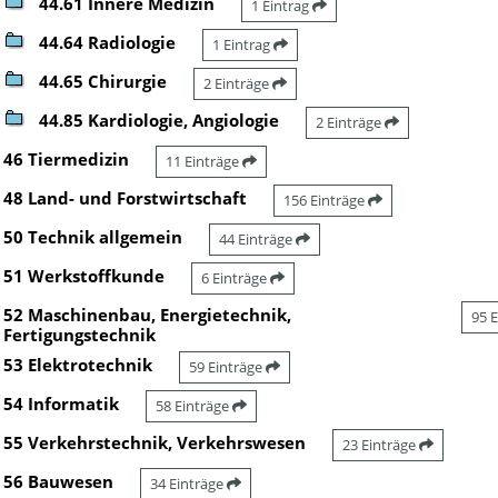
44.61 Innere Medizin
1 Eintrag
44.64 Radiologie
1 Eintrag
44.65 Chirurgie
2 Einträge
44.85 Kardiologie, Angiologie
2 Einträge
46 Tiermedizin
11 Einträge
48 Land- und Forstwirtschaft
156 Einträge
50 Technik allgemein
44 Einträge
51 Werkstoffkunde
6 Einträge
52 Maschinenbau, Energietechnik,
95 
Fertigungstechnik
53 Elektrotechnik
59 Einträge
54 Informatik
58 Einträge
55 Verkehrstechnik, Verkehrswesen
23 Einträge
56 Bauwesen
34 Einträge