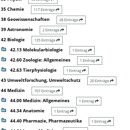
35 Chemie
117 Einträge
38 Geowissenschaften
28 Einträge
39 Astronomie
2 Einträge
42 Biologie
135 Einträge
42.13 Molekularbiologie
1 Eintrag
42.60 Zoologie: Allgemeines
1 Eintrag
42.63 Tierphysiologie
1 Eintrag
43 Umweltforschung, Umweltschutz
20 Einträge
44 Medizin
707 Einträge
44.00 Medizin: Allgemeines
1 Eintrag
44.34 Anatomie
1 Eintrag
44.40 Pharmazie, Pharmazeutika
1 Eintrag