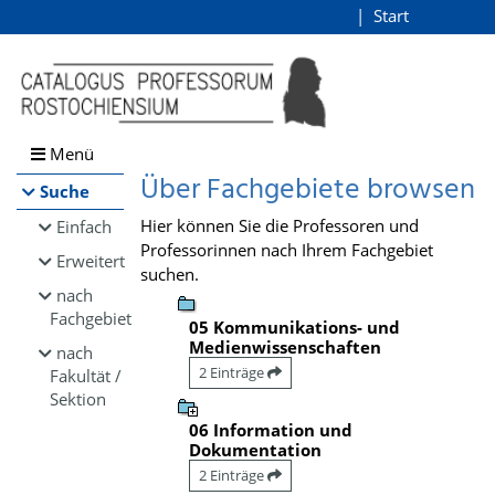
Browsen
Start
Login
direkt zum Inhalt
Menü
Über Fachgebiete browsen
Suche
Hier können Sie die Professoren und
Einfach
Professorinnen nach Ihrem Fachgebiet
Erweitert
suchen.
nach
Fachgebiet
05 Kommunikations- und
Medienwissenschaften
nach
2 Einträge
Fakultät /
Sektion
06 Information und
Dokumentation
2 Einträge