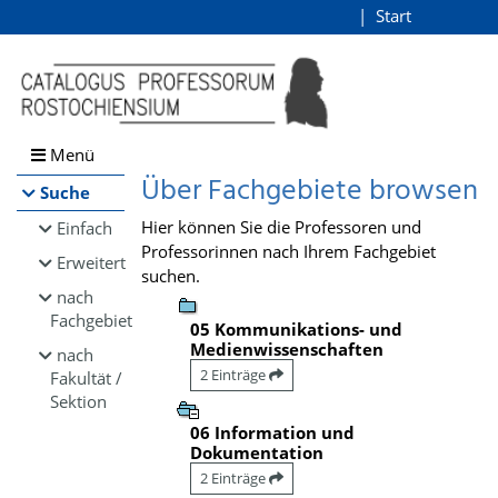
Browsen
Start
Login
direkt zum Inhalt
Menü
Über Fachgebiete browsen
Suche
Hier können Sie die Professoren und
Einfach
Professorinnen nach Ihrem Fachgebiet
Erweitert
suchen.
nach
Fachgebiet
05 Kommunikations- und
Medienwissenschaften
nach
2 Einträge
Fakultät /
Sektion
06 Information und
Dokumentation
2 Einträge