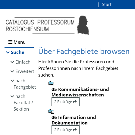
Browsen
Start
Login
direkt zum Inhalt
Menü
Über Fachgebiete browsen
Suche
Hier können Sie die Professoren und
Einfach
Professorinnen nach Ihrem Fachgebiet
Erweitert
suchen.
nach
Fachgebiet
05 Kommunikations- und
Medienwissenschaften
nach
2 Einträge
Fakultät /
Sektion
06 Information und
Dokumentation
2 Einträge