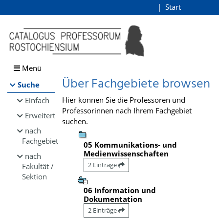
Browsen
Start
Login
direkt zum Inhalt
Menü
Über Fachgebiete browsen
Suche
Hier können Sie die Professoren und
Einfach
Professorinnen nach Ihrem Fachgebiet
Erweitert
suchen.
nach
Fachgebiet
05 Kommunikations- und
Medienwissenschaften
nach
2 Einträge
Fakultät /
Sektion
06 Information und
Dokumentation
2 Einträge