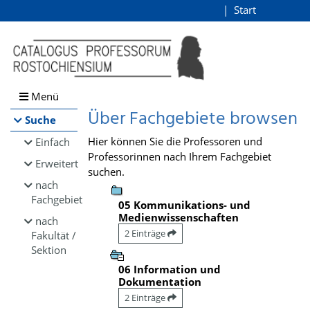
Browsen
Start
Login
direkt zum Inhalt
Menü
Über Fachgebiete browsen
Suche
Hier können Sie die Professoren und
Einfach
Professorinnen nach Ihrem Fachgebiet
Erweitert
suchen.
nach
Fachgebiet
05 Kommunikations- und
Medienwissenschaften
nach
2 Einträge
Fakultät /
Sektion
06 Information und
Dokumentation
2 Einträge