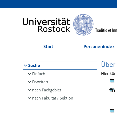
Browsen
direkt zum Inhalt
Start
Personenindex
Über
Suche
Hier kön
Einfach
Erweitert
nach Fachgebiet
nach Fakultät / Sektion