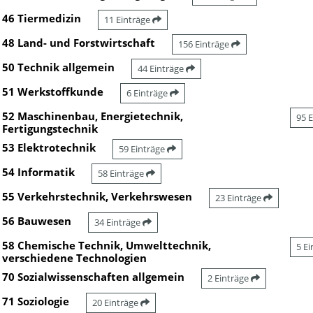
46 Tiermedizin
11 Einträge
48 Land- und Forstwirtschaft
156 Einträge
50 Technik allgemein
44 Einträge
51 Werkstoffkunde
6 Einträge
52 Maschinenbau, Energietechnik,
95 
Fertigungstechnik
53 Elektrotechnik
59 Einträge
54 Informatik
58 Einträge
55 Verkehrstechnik, Verkehrswesen
23 Einträge
56 Bauwesen
34 Einträge
58 Chemische Technik, Umwelttechnik,
5 E
verschiedene Technologien
70 Sozialwissenschaften allgemein
2 Einträge
71 Soziologie
20 Einträge