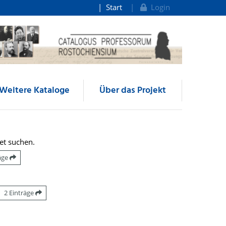
Start
Login
Weitere Kataloge
Über das Projekt
et suchen.
räge
2 Einträge