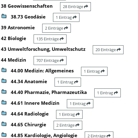
38 Geowissenschaften
28 Einträge
38.73 Geodäsie
1 Eintrag
39 Astronomie
2 Einträge
42 Biologie
135 Einträge
43 Umweltforschung, Umweltschutz
20 Einträge
44 Medizin
707 Einträge
44.00 Medizin: Allgemeines
1 Eintrag
44.34 Anatomie
1 Eintrag
44.40 Pharmazie, Pharmazeutika
1 Eintrag
44.61 Innere Medizin
1 Eintrag
44.64 Radiologie
1 Eintrag
44.65 Chirurgie
2 Einträge
44.85 Kardiologie, Angiologie
2 Einträge