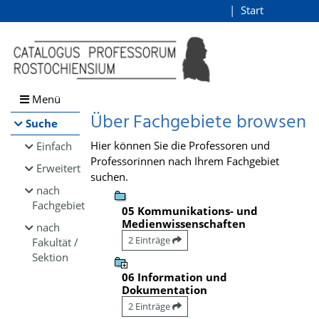
Browsen
Start
Login
direkt zum Inhalt
Menü
Über Fachgebiete browsen
Suche
Hier können Sie die Professoren und
Einfach
Professorinnen nach Ihrem Fachgebiet
Erweitert
suchen.
nach
Fachgebiet
05 Kommunikations- und
Medienwissenschaften
nach
2 Einträge
Fakultät /
Sektion
06 Information und
Dokumentation
2 Einträge