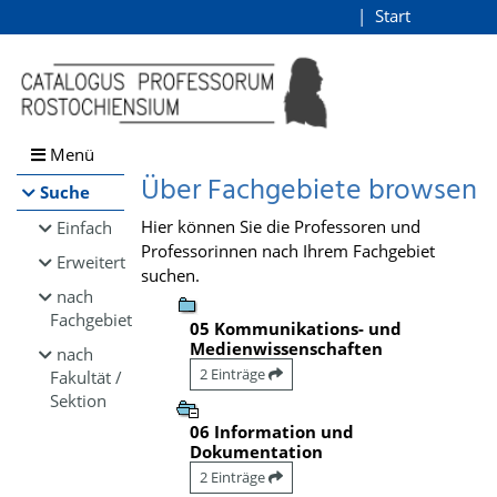
Browsen
Start
Login
direkt zum Inhalt
Menü
Über Fachgebiete browsen
Suche
Hier können Sie die Professoren und
Einfach
Professorinnen nach Ihrem Fachgebiet
Erweitert
suchen.
nach
Fachgebiet
05 Kommunikations- und
Medienwissenschaften
nach
2 Einträge
Fakultät /
Sektion
06 Information und
Dokumentation
2 Einträge