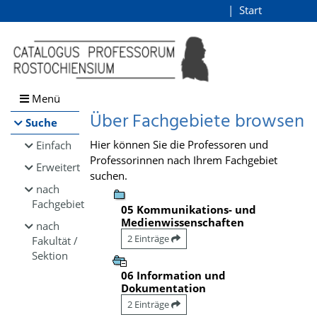
Browsen
Start
Login
direkt zum Inhalt
Menü
Über Fachgebiete browsen
Suche
Hier können Sie die Professoren und
Einfach
Professorinnen nach Ihrem Fachgebiet
Erweitert
suchen.
nach
Fachgebiet
05 Kommunikations- und
Medienwissenschaften
nach
2 Einträge
Fakultät /
Sektion
06 Information und
Dokumentation
2 Einträge