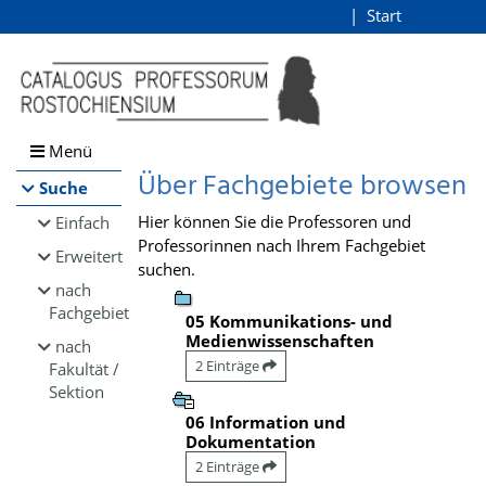
Browsen
Start
Login
direkt zum Inhalt
Menü
Über Fachgebiete browsen
Suche
Hier können Sie die Professoren und
Einfach
Professorinnen nach Ihrem Fachgebiet
Erweitert
suchen.
nach
Fachgebiet
05 Kommunikations- und
Medienwissenschaften
nach
2 Einträge
Fakultät /
Sektion
06 Information und
Dokumentation
2 Einträge