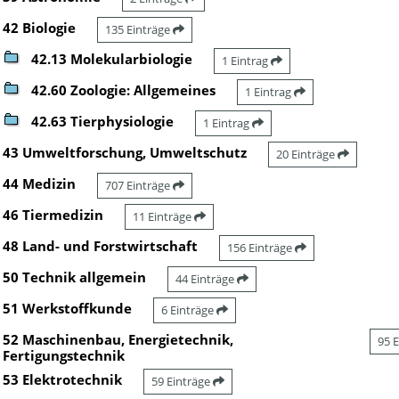
42 Biologie
135 Einträge
42.13 Molekularbiologie
1 Eintrag
42.60 Zoologie: Allgemeines
1 Eintrag
42.63 Tierphysiologie
1 Eintrag
43 Umweltforschung, Umweltschutz
20 Einträge
44 Medizin
707 Einträge
46 Tiermedizin
11 Einträge
48 Land- und Forstwirtschaft
156 Einträge
50 Technik allgemein
44 Einträge
51 Werkstoffkunde
6 Einträge
52 Maschinenbau, Energietechnik,
95 
Fertigungstechnik
53 Elektrotechnik
59 Einträge