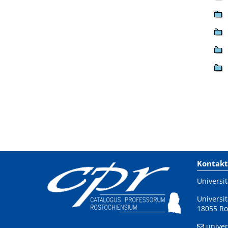
Kontakt
Universit
Universit
18055 Ro
univer