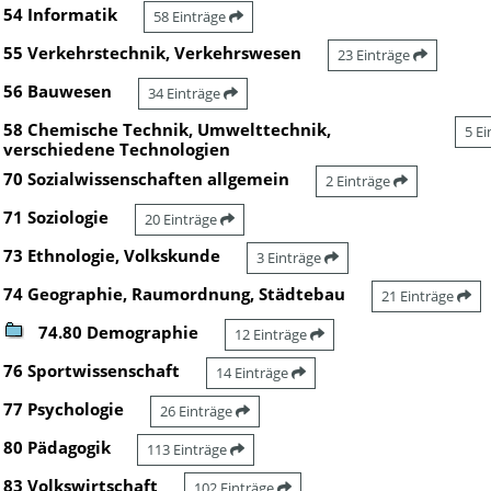
54 Informatik
58 Einträge
55 Verkehrstechnik, Verkehrswesen
23 Einträge
56 Bauwesen
34 Einträge
58 Chemische Technik, Umwelttechnik,
5 E
verschiedene Technologien
70 Sozialwissenschaften allgemein
2 Einträge
71 Soziologie
20 Einträge
73 Ethnologie, Volkskunde
3 Einträge
74 Geographie, Raumordnung, Städtebau
21 Einträge
74.80 Demographie
12 Einträge
76 Sportwissenschaft
14 Einträge
77 Psychologie
26 Einträge
80 Pädagogik
113 Einträge
83 Volkswirtschaft
102 Einträge