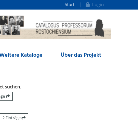
Start
Login
Weitere Kataloge
Über das Projekt
et suchen.
räge
2 Einträge