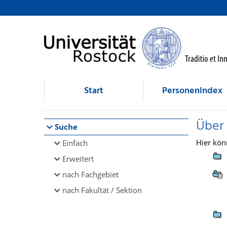
Browsen
direkt zum Inhalt
Start
Personenindex
Über
Suche
Hier kön
Einfach
Erweitert
nach Fachgebiet
nach Fakultät / Sektion