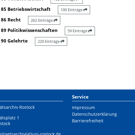
85 Betriebswirtschaft
100 Einträge
86 Recht
262 Einträge
89 Politikwissenschaften
59 Einträge
90 Gelehrte
220 Einträge
Service
ätsarchiv Rostock
Impressum
Datenschutzerklärung
ätsplatz 1
Barrierefreiheit
stock
sitaetsarchiv(at)uni-rostock.de