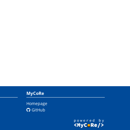
MyCoRe
Homepage
GitHub