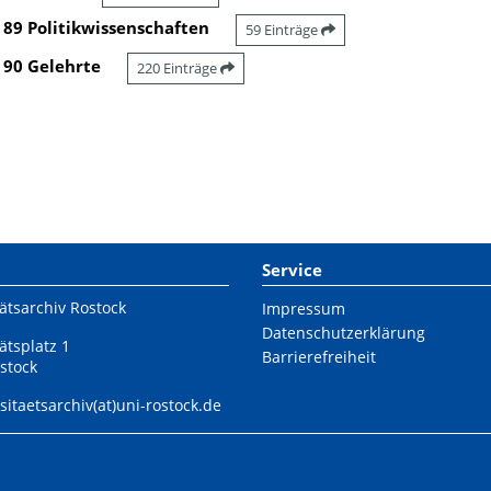
89 Politikwissenschaften
59 Einträge
90 Gelehrte
220 Einträge
Service
ätsarchiv Rostock
Impressum
Datenschutzerklärung
ätsplatz 1
Barrierefreiheit
stock
sitaetsarchiv(at)uni-rostock.de