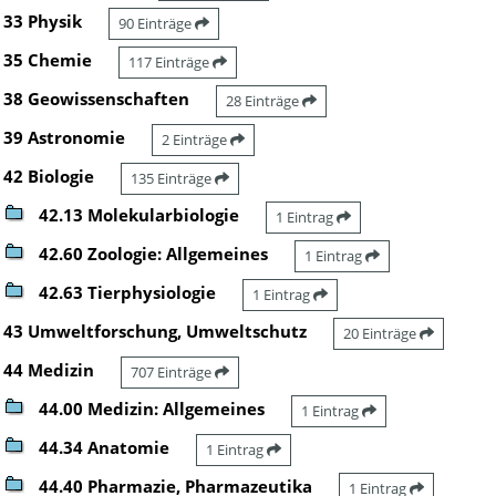
33 Physik
90 Einträge
35 Chemie
117 Einträge
38 Geowissenschaften
28 Einträge
39 Astronomie
2 Einträge
42 Biologie
135 Einträge
42.13 Molekularbiologie
1 Eintrag
42.60 Zoologie: Allgemeines
1 Eintrag
42.63 Tierphysiologie
1 Eintrag
43 Umweltforschung, Umweltschutz
20 Einträge
44 Medizin
707 Einträge
44.00 Medizin: Allgemeines
1 Eintrag
44.34 Anatomie
1 Eintrag
44.40 Pharmazie, Pharmazeutika
1 Eintrag