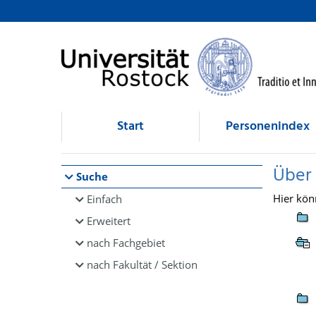
Browsen
direkt zum Inhalt
Start
Personenindex
Über
Suche
Hier kön
Einfach
Erweitert
nach Fachgebiet
nach Fakultät / Sektion