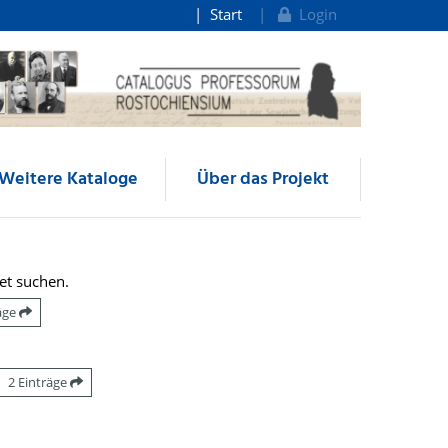
Start
Login
Weitere Kataloge
Über das Projekt
et suchen.
räge
2 Einträge