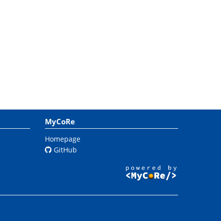
MyCoRe
Homepage
GitHub