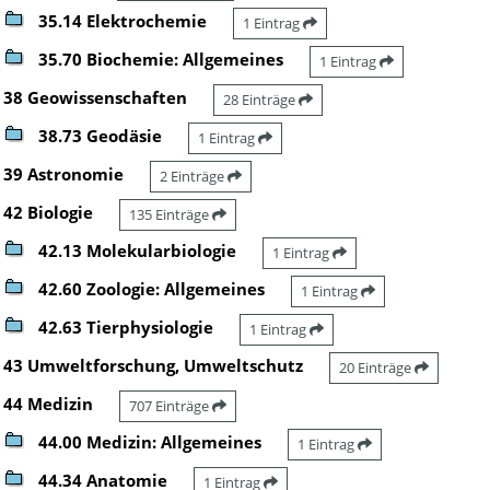
35.14 Elektrochemie
1 Eintrag
35.70 Biochemie: Allgemeines
1 Eintrag
38 Geowissenschaften
28 Einträge
38.73 Geodäsie
1 Eintrag
39 Astronomie
2 Einträge
42 Biologie
135 Einträge
42.13 Molekularbiologie
1 Eintrag
42.60 Zoologie: Allgemeines
1 Eintrag
42.63 Tierphysiologie
1 Eintrag
43 Umweltforschung, Umweltschutz
20 Einträge
44 Medizin
707 Einträge
44.00 Medizin: Allgemeines
1 Eintrag
44.34 Anatomie
1 Eintrag