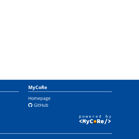
MyCoRe
Homepage
GitHub