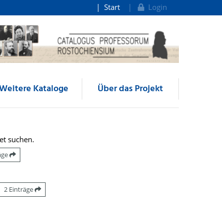
Start
Login
Weitere Kataloge
Über das Projekt
et suchen.
räge
2 Einträge