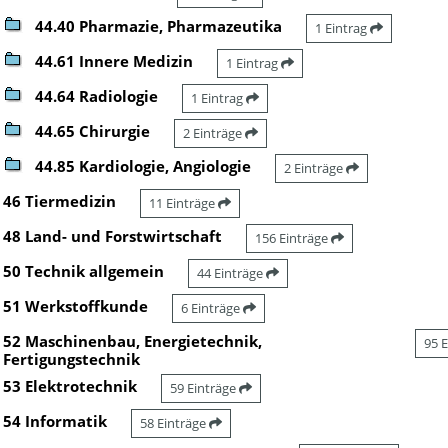
44.40 Pharmazie, Pharmazeutika
1 Eintrag
44.61 Innere Medizin
1 Eintrag
44.64 Radiologie
1 Eintrag
44.65 Chirurgie
2 Einträge
44.85 Kardiologie, Angiologie
2 Einträge
46 Tiermedizin
11 Einträge
48 Land- und Forstwirtschaft
156 Einträge
50 Technik allgemein
44 Einträge
51 Werkstoffkunde
6 Einträge
52 Maschinenbau, Energietechnik,
95 
Fertigungstechnik
53 Elektrotechnik
59 Einträge
54 Informatik
58 Einträge