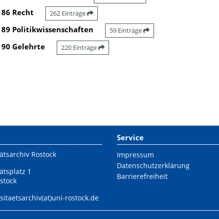
86 Recht
262 Einträge
89 Politikwissenschaften
59 Einträge
90 Gelehrte
220 Einträge
Service
ätsarchiv Rostock
Impressum
Datenschutzerklärung
ätsplatz 1
Barrierefreiheit
stock
sitaetsarchiv(at)uni-rostock.de