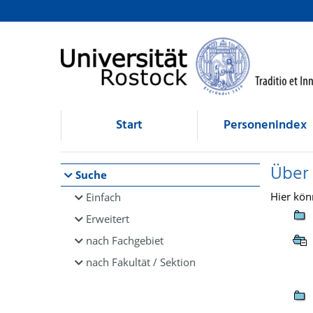
Browsen
direkt zum Inhalt
Start
Personenindex
Über
Suche
Hier kön
Einfach
Erweitert
nach Fachgebiet
nach Fakultät / Sektion