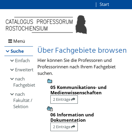
Browsen
Start
Login
direkt zum Inhalt
Menü
Über Fachgebiete browsen
Suche
Hier können Sie die Professoren und
Einfach
Professorinnen nach Ihrem Fachgebiet
Erweitert
suchen.
nach
Fachgebiet
05 Kommunikations- und
Medienwissenschaften
nach
2 Einträge
Fakultät /
Sektion
06 Information und
Dokumentation
2 Einträge