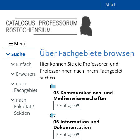
Browsen
Start
Login
direkt zum Inhalt
Menü
Über Fachgebiete browsen
Suche
Hier können Sie die Professoren und
Einfach
Professorinnen nach Ihrem Fachgebiet
Erweitert
suchen.
nach
Fachgebiet
05 Kommunikations- und
Medienwissenschaften
nach
2 Einträge
Fakultät /
Sektion
06 Information und
Dokumentation
2 Einträge