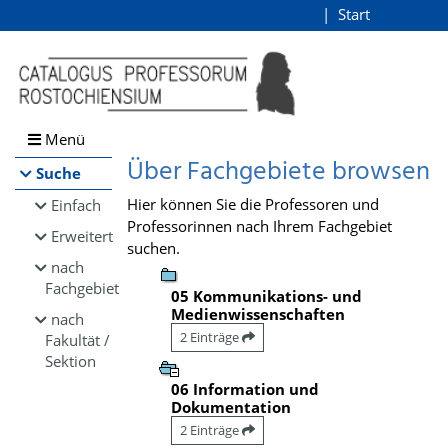
Browsen
Start
Login
direkt zum Inhalt
Menü
Über Fachgebiete browsen
Suche
Hier können Sie die Professoren und
Einfach
Professorinnen nach Ihrem Fachgebiet
Erweitert
suchen.
nach
Fachgebiet
05 Kommunikations- und
Medienwissenschaften
nach
2 Einträge
Fakultät /
Sektion
06 Information und
Dokumentation
2 Einträge