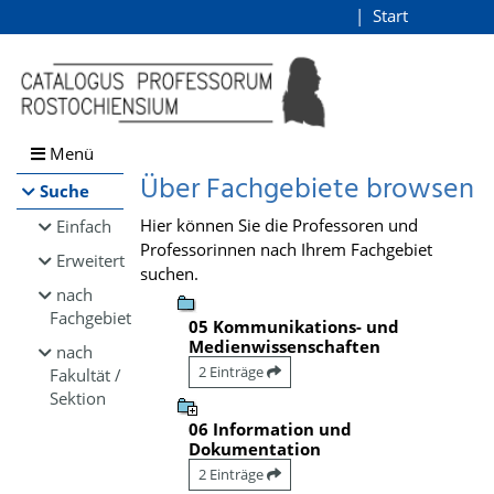
Browsen
Start
Login
direkt zum Inhalt
Menü
Über Fachgebiete browsen
Suche
Hier können Sie die Professoren und
Einfach
Professorinnen nach Ihrem Fachgebiet
Erweitert
suchen.
nach
Fachgebiet
05 Kommunikations- und
Medienwissenschaften
nach
2 Einträge
Fakultät /
Sektion
06 Information und
Dokumentation
2 Einträge