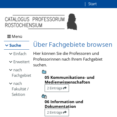
Browsen
Start
Login
direkt zum Inhalt
Menü
Über Fachgebiete browsen
Suche
Hier können Sie die Professoren und
Einfach
Professorinnen nach Ihrem Fachgebiet
Erweitert
suchen.
nach
Fachgebiet
05 Kommunikations- und
Medienwissenschaften
nach
2 Einträge
Fakultät /
Sektion
06 Information und
Dokumentation
2 Einträge