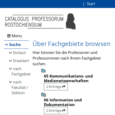
Browsen
Start
Login
direkt zum Inhalt
Menü
Über Fachgebiete browsen
Suche
Hier können Sie die Professoren und
Einfach
Professorinnen nach Ihrem Fachgebiet
Erweitert
suchen.
nach
Fachgebiet
05 Kommunikations- und
Medienwissenschaften
nach
2 Einträge
Fakultät /
Sektion
06 Information und
Dokumentation
2 Einträge