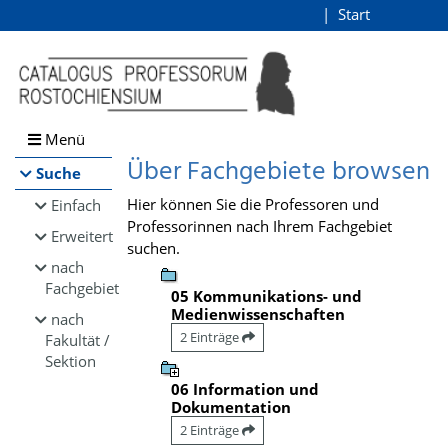
Browsen
Start
Login
direkt zum Inhalt
Menü
Über Fachgebiete browsen
Suche
Hier können Sie die Professoren und
Einfach
Professorinnen nach Ihrem Fachgebiet
Erweitert
suchen.
nach
Fachgebiet
05 Kommunikations- und
Medienwissenschaften
nach
2 Einträge
Fakultät /
Sektion
06 Information und
Dokumentation
2 Einträge