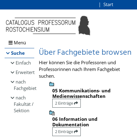
Browsen
Start
Login
direkt zum Inhalt
Menü
Über Fachgebiete browsen
Suche
Hier können Sie die Professoren und
Einfach
Professorinnen nach Ihrem Fachgebiet
Erweitert
suchen.
nach
Fachgebiet
05 Kommunikations- und
Medienwissenschaften
nach
2 Einträge
Fakultät /
Sektion
06 Information und
Dokumentation
2 Einträge