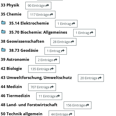
33 Physik
90 Einträge
35 Chemie
117 Einträge
35.14 Elektrochemie
1 Eintrag
35.70 Biochemie: Allgemeines
1 Eintrag
38 Geowissenschaften
28 Einträge
38.73 Geodäsie
1 Eintrag
39 Astronomie
2 Einträge
42 Biologie
135 Einträge
43 Umweltforschung, Umweltschutz
20 Einträge
44 Medizin
707 Einträge
46 Tiermedizin
11 Einträge
48 Land- und Forstwirtschaft
156 Einträge
50 Technik allgemein
44 Einträge