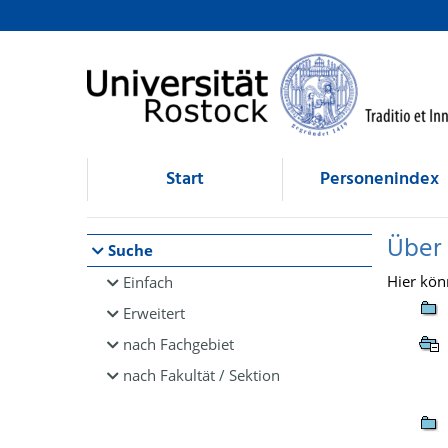
Browsen
direkt zum Inhalt
Start
Personenindex
Über
Suche
Hier kön
Einfach
Erweitert
nach Fachgebiet
nach Fakultät / Sektion