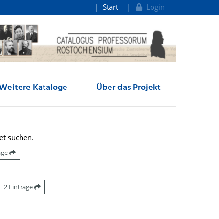
Start
Login
Weitere Kataloge
Über das Projekt
et suchen.
räge
2 Einträge