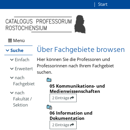
Browsen
Start
Login
direkt zum Inhalt
Menü
Über Fachgebiete browsen
Suche
Hier können Sie die Professoren und
Einfach
Professorinnen nach Ihrem Fachgebiet
Erweitert
suchen.
nach
Fachgebiet
05 Kommunikations- und
Medienwissenschaften
nach
2 Einträge
Fakultät /
Sektion
06 Information und
Dokumentation
2 Einträge