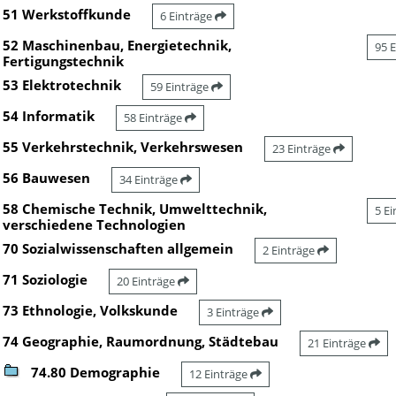
51 Werkstoffkunde
6 Einträge
52 Maschinenbau, Energietechnik,
95 
Fertigungstechnik
53 Elektrotechnik
59 Einträge
54 Informatik
58 Einträge
55 Verkehrstechnik, Verkehrswesen
23 Einträge
56 Bauwesen
34 Einträge
58 Chemische Technik, Umwelttechnik,
5 E
verschiedene Technologien
70 Sozialwissenschaften allgemein
2 Einträge
71 Soziologie
20 Einträge
73 Ethnologie, Volkskunde
3 Einträge
74 Geographie, Raumordnung, Städtebau
21 Einträge
74.80 Demographie
12 Einträge