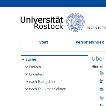
Browsen
direkt zum Inhalt
Start
Personenindex
Über
Suche
Hier kön
Einfach
Erweitert
nach Fachgebiet
nach Fakultät / Sektion