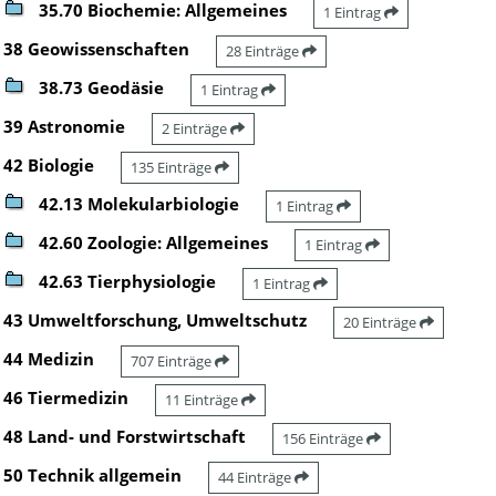
35.70 Biochemie: Allgemeines
1 Eintrag
38 Geowissenschaften
28 Einträge
38.73 Geodäsie
1 Eintrag
39 Astronomie
2 Einträge
42 Biologie
135 Einträge
42.13 Molekularbiologie
1 Eintrag
42.60 Zoologie: Allgemeines
1 Eintrag
42.63 Tierphysiologie
1 Eintrag
43 Umweltforschung, Umweltschutz
20 Einträge
44 Medizin
707 Einträge
46 Tiermedizin
11 Einträge
48 Land- und Forstwirtschaft
156 Einträge
50 Technik allgemein
44 Einträge