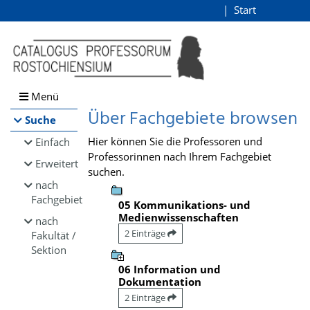
Browsen
Start
Login
direkt zum Inhalt
Menü
Über Fachgebiete browsen
Suche
Hier können Sie die Professoren und
Einfach
Professorinnen nach Ihrem Fachgebiet
Erweitert
suchen.
nach
Fachgebiet
05 Kommunikations- und
Medienwissenschaften
nach
2 Einträge
Fakultät /
Sektion
06 Information und
Dokumentation
2 Einträge