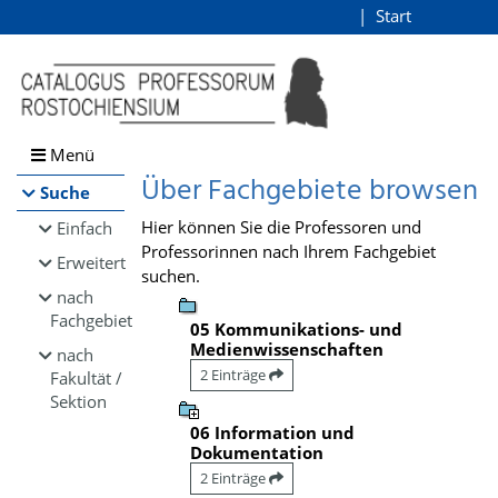
Browsen
Start
Login
direkt zum Inhalt
Menü
Über Fachgebiete browsen
Suche
Hier können Sie die Professoren und
Einfach
Professorinnen nach Ihrem Fachgebiet
Erweitert
suchen.
nach
Fachgebiet
05 Kommunikations- und
Medienwissenschaften
nach
2 Einträge
Fakultät /
Sektion
06 Information und
Dokumentation
2 Einträge