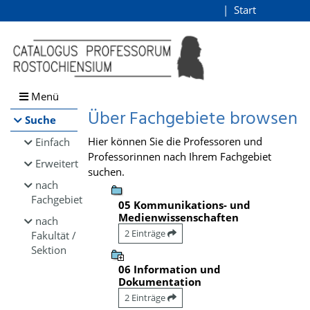
Browsen
Start
Login
direkt zum Inhalt
Menü
Über Fachgebiete browsen
Suche
Hier können Sie die Professoren und
Einfach
Professorinnen nach Ihrem Fachgebiet
Erweitert
suchen.
nach
Fachgebiet
05 Kommunikations- und
Medienwissenschaften
nach
2 Einträge
Fakultät /
Sektion
06 Information und
Dokumentation
2 Einträge