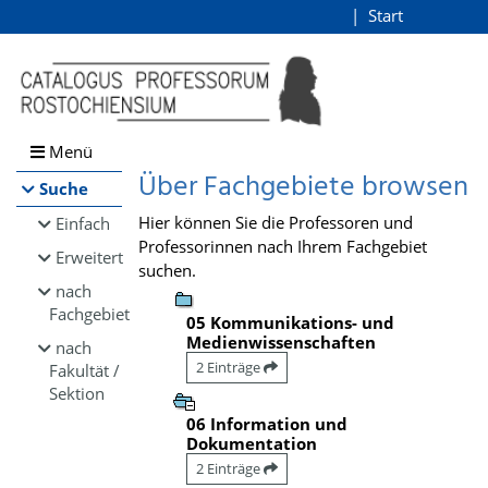
Browsen
Start
Login
direkt zum Inhalt
Menü
Über Fachgebiete browsen
Suche
Hier können Sie die Professoren und
Einfach
Professorinnen nach Ihrem Fachgebiet
Erweitert
suchen.
nach
Fachgebiet
05 Kommunikations- und
Medienwissenschaften
nach
2 Einträge
Fakultät /
Sektion
06 Information und
Dokumentation
2 Einträge