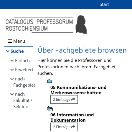
Browsen
Start
Login
direkt zum Inhalt
Menü
Über Fachgebiete browsen
Suche
Hier können Sie die Professoren und
Einfach
Professorinnen nach Ihrem Fachgebiet
Erweitert
suchen.
nach
Fachgebiet
05 Kommunikations- und
Medienwissenschaften
nach
2 Einträge
Fakultät /
Sektion
06 Information und
Dokumentation
2 Einträge