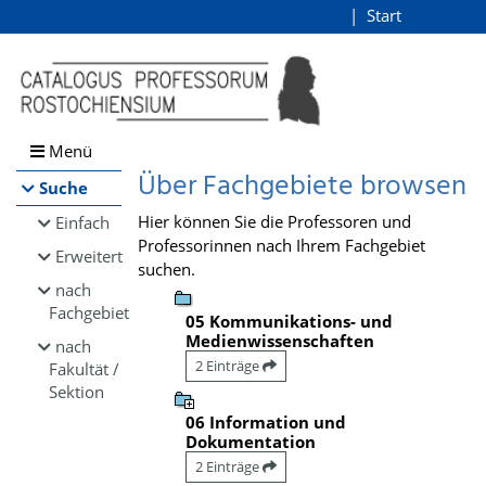
Browsen
Start
Login
direkt zum Inhalt
Menü
Über Fachgebiete browsen
Suche
Hier können Sie die Professoren und
Einfach
Professorinnen nach Ihrem Fachgebiet
Erweitert
suchen.
nach
Fachgebiet
05 Kommunikations- und
Medienwissenschaften
nach
2 Einträge
Fakultät /
Sektion
06 Information und
Dokumentation
2 Einträge