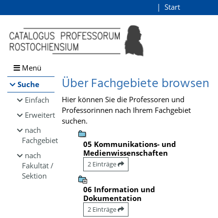
Browsen
Start
Login
direkt zum Inhalt
Menü
Über Fachgebiete browsen
Suche
Hier können Sie die Professoren und
Einfach
Professorinnen nach Ihrem Fachgebiet
Erweitert
suchen.
nach
Fachgebiet
05 Kommunikations- und
Medienwissenschaften
nach
2 Einträge
Fakultät /
Sektion
06 Information und
Dokumentation
2 Einträge