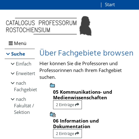
Browsen
Start
Login
direkt zum Inhalt
Menü
Über Fachgebiete browsen
Suche
Hier können Sie die Professoren und
Einfach
Professorinnen nach Ihrem Fachgebiet
Erweitert
suchen.
nach
Fachgebiet
05 Kommunikations- und
Medienwissenschaften
nach
2 Einträge
Fakultät /
Sektion
06 Information und
Dokumentation
2 Einträge