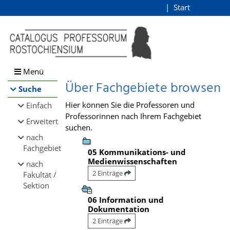
Browsen
Start
Login
direkt zum Inhalt
Menü
Über Fachgebiete browsen
Suche
Hier können Sie die Professoren und
Einfach
Professorinnen nach Ihrem Fachgebiet
Erweitert
suchen.
nach
Fachgebiet
05 Kommunikations- und
Medienwissenschaften
nach
2 Einträge
Fakultät /
Sektion
06 Information und
Dokumentation
2 Einträge